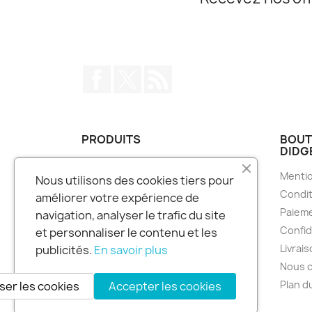
Facebook
Twitter
Rss
PRODUITS
BOUT
DIDG
Bougies Parfumées
Mentio
Nous utilisons des cookies tiers pour
Carillons à vent
Condit
améliorer votre expérience de
Didgeridoo
Paieme
navigation, analyser le trafic du site
Encens
Confid
et personnaliser le contenu et les
Guimbarde
Livrai
publicités.
En savoir plus
Tee-Shirt / Casquette
Nous 
Plan d
ser les cookies
Accepter les cookies