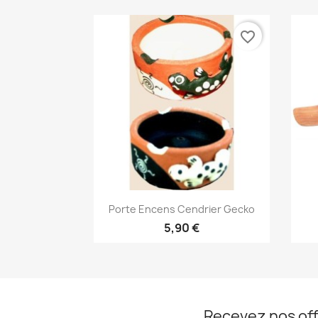
favorite_border
Aperçu rapide

Porte Encens Cendrier Gecko
5,90 €
Recevez nos off