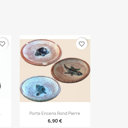
vorite_border
favorite_border
Aperçu rapide

.
Porte Encens Rond Pierre
6,90 €