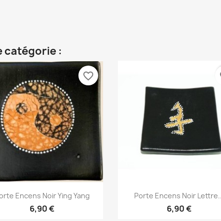
 catégorie :
favorite_border
fa
Aperçu rapide
Aperçu rapide


orte Encens Noir Ying Yang
Porte Encens Noir Lettre..
6,90 €
6,90 €