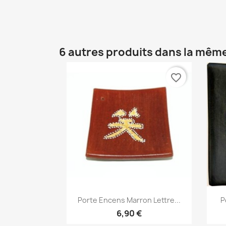
6 autres produits dans la même
favorite_border
Aperçu rapide

Porte Encens Marron Lettre...
P
6,90 €