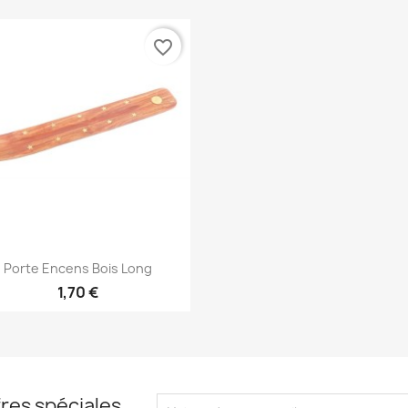
favorite_border
Aperçu rapide

Porte Encens Bois Long
1,70 €
res spéciales