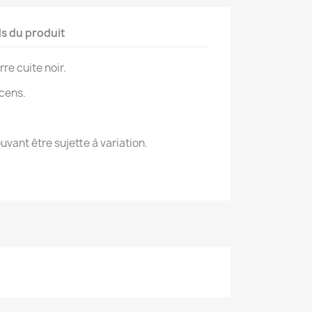
ls du produit
re cuite noir.
ncens.
uvant être sujette à variation.