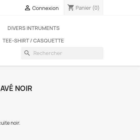
shopping_cart

Panier
(0)
Connexion
D
DIVERS INTRUMENTS
TEE-SHIRT / CASQUETTE
search
AVÉ NOIR
uite noir.