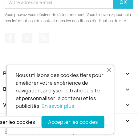
Vous pouvez vous désinscrire à tout moment. Vous trouverez pour cela
nos informations de contact dans les conditions d'utilisation du site.
Facebook
Twitter
Rss
PRODUITS

Nous utilisons des cookies tiers pour
améliorer votre expérience de
BOUTIQUE FRANCE DIDGERIDOO

navigation, analyser le trafic du site
et personnaliser le contenu et les
VOTRE COMPTE

publicités.
En savoir plus
INFORMATIONS
keyboard_arrow_down
ser les cookies
Accepter les cookies
© 2026 - Logiciel e-commerce par PrestaShop™