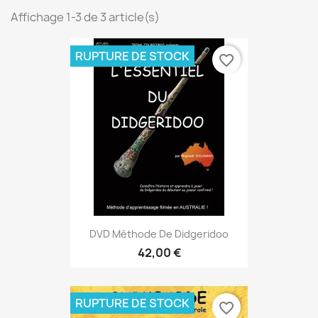
Affichage 1-3 de 3 article(s)
RUPTURE DE STOCK
favorite_border
DVD Méthode De Didgeridoo
42,00 €
RUPTURE DE STOCK
favorite_border