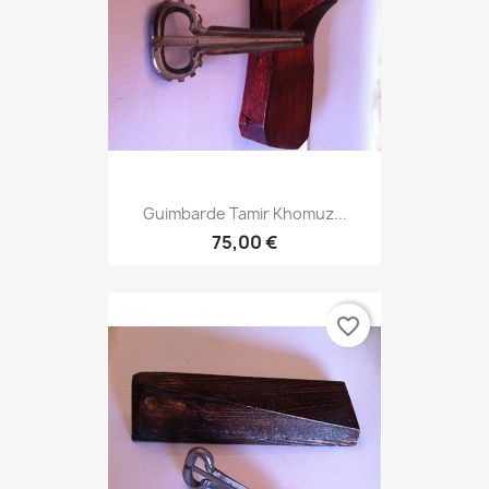
Guimbarde Tamir Khomuz...
75,00 €
favorite_border