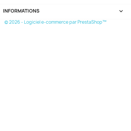
INFORMATIONS
keyboard_arrow_down
© 2026 - Logiciel e-commerce par PrestaShop™