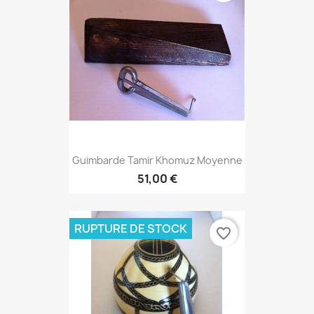
Guimbarde Tamir Khomuz Moyenne
51,00 €
RUPTURE DE STOCK
favorite_border