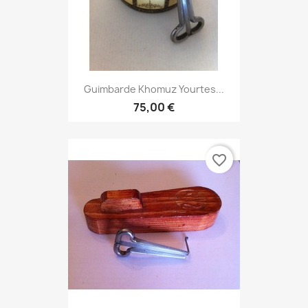
Guimbarde Khomuz Yourtes...
75,00 €
favorite_border