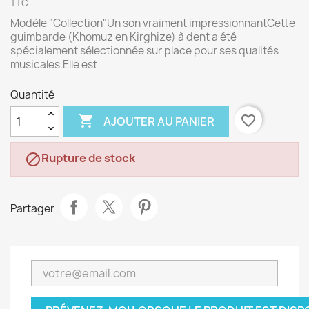
TTC
Modèle "Collection"Un son vraiment impressionnantCette
guimbarde (Khomuz en Kirghize) à dent a été
spécialement sélectionnée sur place pour ses qualités
musicales.Elle est
Quantité

favorite_border
AJOUTER AU PANIER
Rupture de stock

Partager