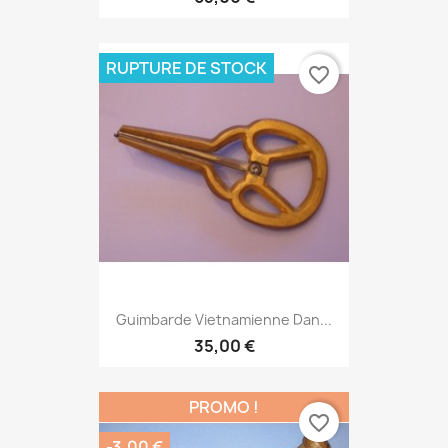
RUPTURE DE STOCK
favorite_border
Guimbarde Vietnamienne Dan...
35,00 €
PROMO !
favorite_border
-3,00 €