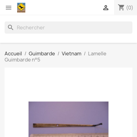
shopping_cart


(0)
search
Accueil
Guimbarde
Vietnam
Lamelle
Guimbarde n°5