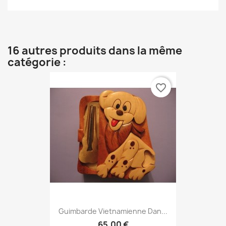
16 autres produits dans la même
catégorie :
favorite_border
Guimbarde Vietnamienne Dan...
65,00 €