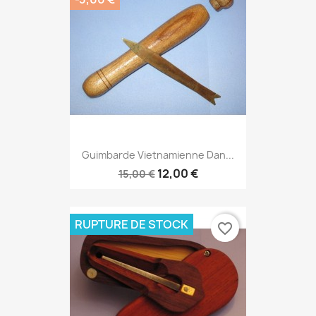
Guimbarde Vietnamienne Dan...
12,00 €
15,00 €
RUPTURE DE STOCK
favorite_border