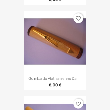
favorite_border
Guimbarde Vietnamienne Dan...
8,00 €
favorite_border