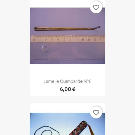
favorite_border
Lamelle Guimbarde N°6
6,00 €
favorite_border