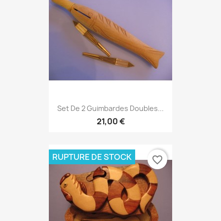
Set De 2 Guimbardes Doubles...
21,00 €
RUPTURE DE STOCK
favorite_border