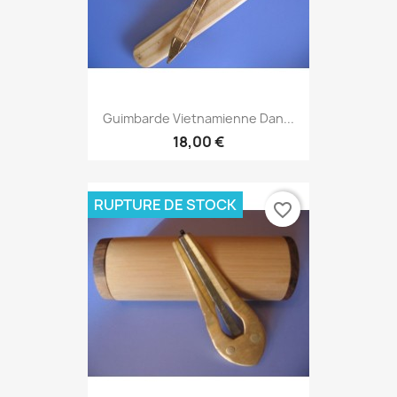
Guimbarde Vietnamienne Dan...
18,00 €
RUPTURE DE STOCK
favorite_border