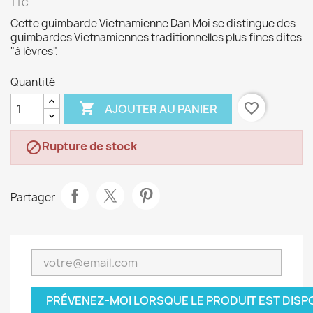
TTC
Cette guimbarde Vietnamienne Dan Moi se distingue des
guimbardes Vietnamiennes traditionnelles plus fines dites
"à lèvres".
Quantité

favorite_border
AJOUTER AU PANIER
Rupture de stock

Partager
PRÉVENEZ-MOI LORSQUE LE PRODUIT EST DISP