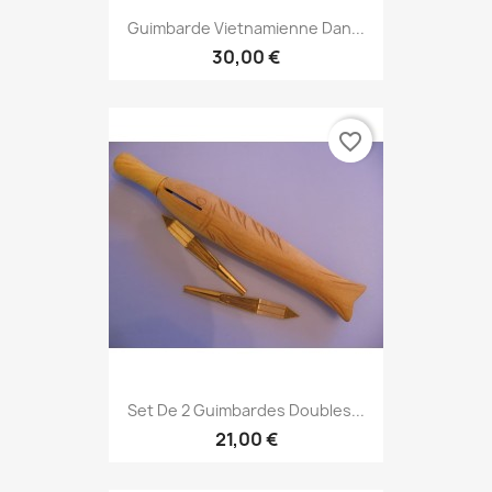
Guimbarde Vietnamienne Dan...
30,00 €
favorite_border
Set De 2 Guimbardes Doubles...
21,00 €