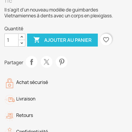
TTC
Il s'agit d'un nouveau modèle de guimbardes
Vietnamiennes à dents avec un corps en plexiglass.
Quantité

favorite_border
AJOUTER AU PANIER
Partager
Achat sécurisé
Livraison
Retours
Confidentialité