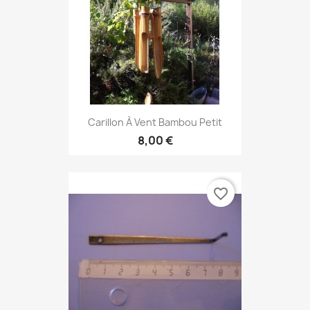
Carillon À Vent Bambou Petit
8,00 €
favorite_border