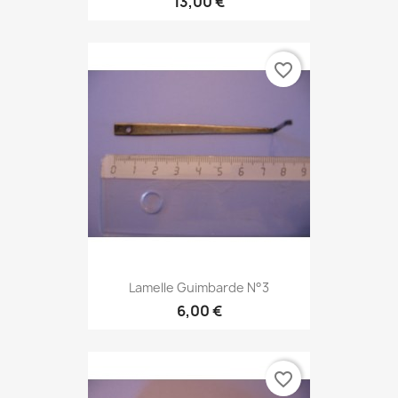
13,00 €
favorite_border
Lamelle Guimbarde N°3
6,00 €
favorite_border