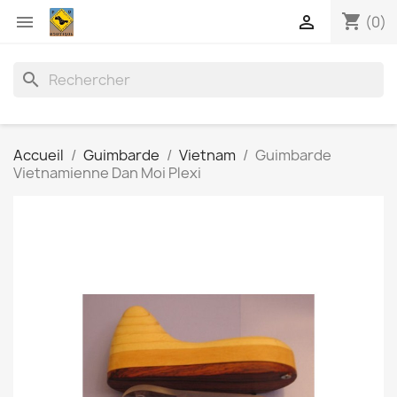
shopping_cart


(0)
search
Accueil
Guimbarde
Vietnam
Guimbarde
Vietnamienne Dan Moi Plexi