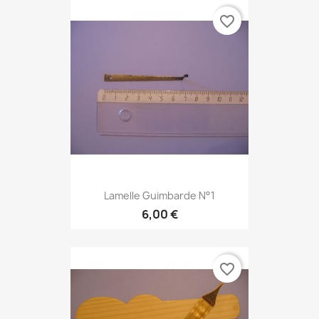
favorite_border
Lamelle Guimbarde N°1
6,00 €
favorite_border