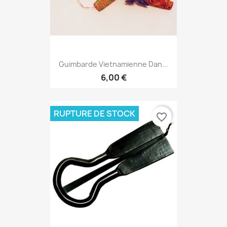
Guimbarde Vietnamienne Dan...
6,00 €
RUPTURE DE STOCK
favorite_border