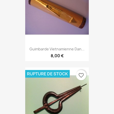
Guimbarde Vietnamienne Dan...
8,00 €
RUPTURE DE STOCK
favorite_border