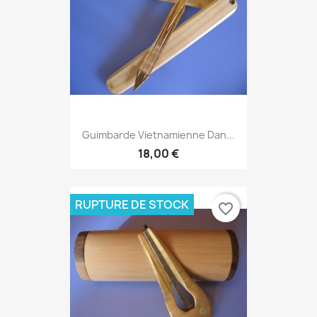
Guimbarde Vietnamienne Dan...
18,00 €
RUPTURE DE STOCK
favorite_border