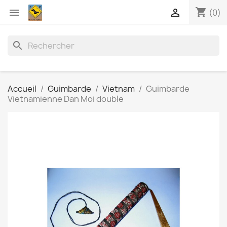
shopping_cart


(0)
search
Accueil
Guimbarde
Vietnam
Guimbarde
Vietnamienne Dan Moi double