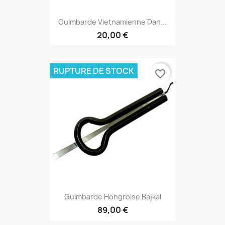
Guimbarde Vietnamienne Dan...
20,00 €
RUPTURE DE STOCK
favorite_border
Guimbarde Hongroise Bajkal
89,00 €