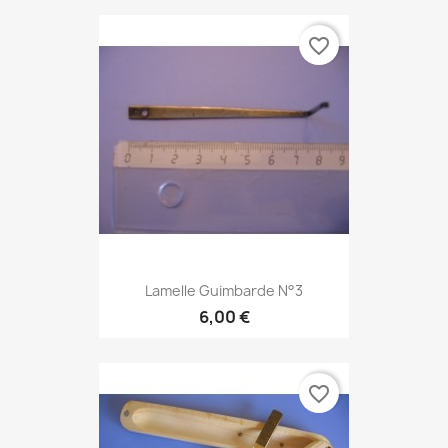
favorite_border
Lamelle Guimbarde N°3
6,00 €
favorite_border