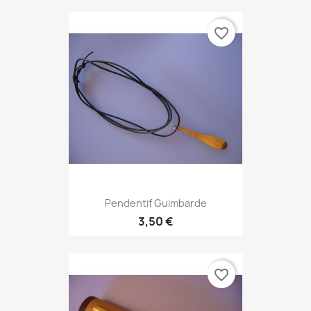
favorite_border
Pendentif Guimbarde
3,50 €
favorite_border