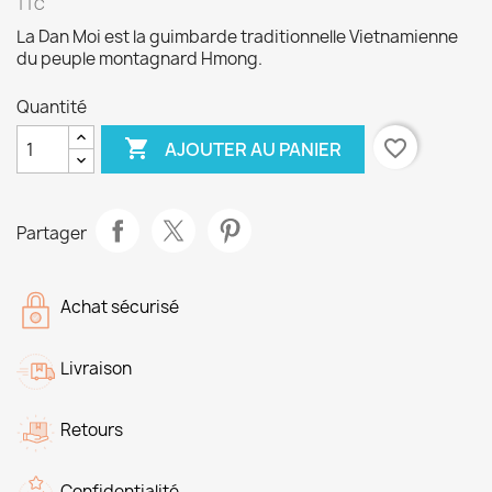
TTC
La Dan Moi est la guimbarde traditionnelle Vietnamienne
du peuple montagnard Hmong.
Quantité

favorite_border
AJOUTER AU PANIER
Partager
Achat sécurisé
Livraison
Retours
Confidentialité