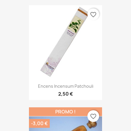
favorite_border
Encens Incensum Patchouli
2,50 €
PROMO !
favorite_border
-3,00 €