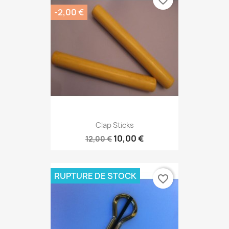
favorite_border
-2,00 €
Clap Sticks
10,00 €
12,00 €
RUPTURE DE STOCK
favorite_border