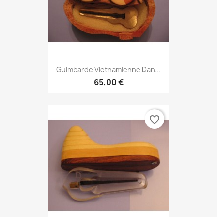
Guimbarde Vietnamienne Dan...
65,00 €
favorite_border