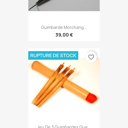
Guimbarde Morchang...
39,00 €
RUPTURE DE STOCK
favorite_border
Jeu De 3 Guimbardes Gue...