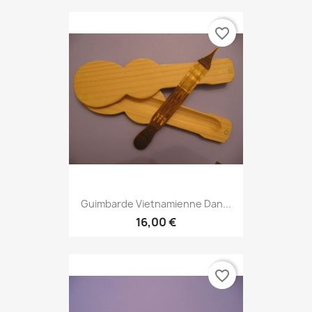
favorite_border
Guimbarde Vietnamienne Dan...
16,00 €
favorite_border