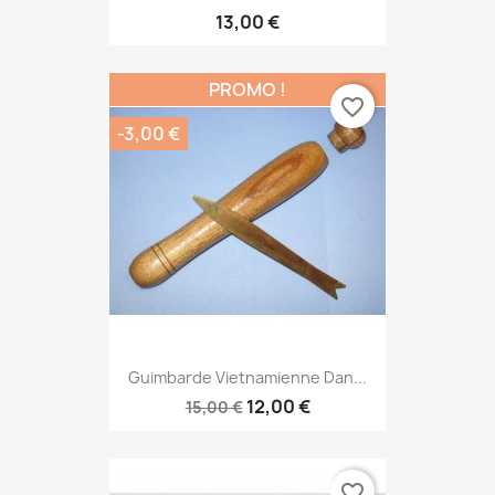
13,00 €
PROMO !
favorite_border
-3,00 €
Guimbarde Vietnamienne Dan...
12,00 €
15,00 €
favorite_border