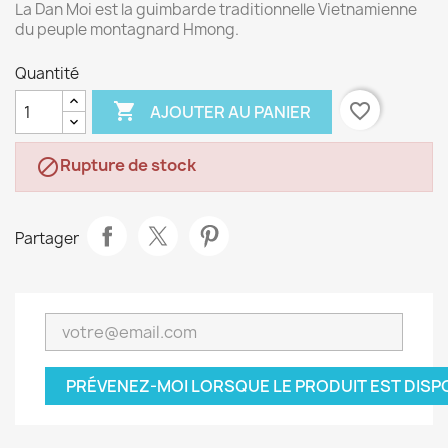
La Dan Moi est la guimbarde traditionnelle Vietnamienne
du peuple montagnard Hmong.
Quantité

favorite_border
AJOUTER AU PANIER
Rupture de stock

Partager
PRÉVENEZ-MOI LORSQUE LE PRODUIT EST DISP