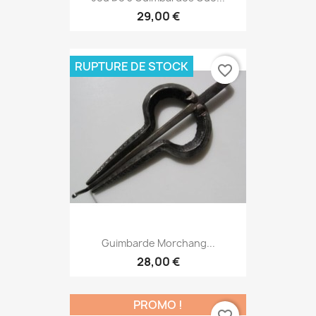
29,00 €
RUPTURE DE STOCK
favorite_border
Guimbarde Morchang...
28,00 €
PROMO !