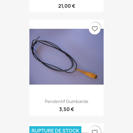
21,00 €
favorite_border
Pendentif Guimbarde
3,50 €
RUPTURE DE STOCK
favorite_border