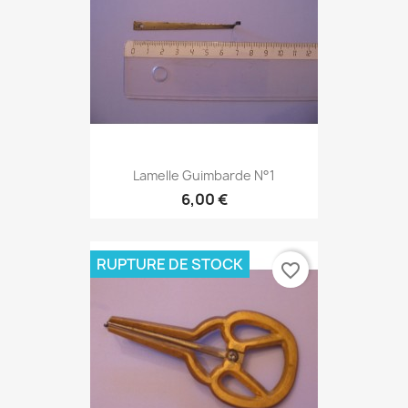
Lamelle Guimbarde N°1
6,00 €
RUPTURE DE STOCK
favorite_border