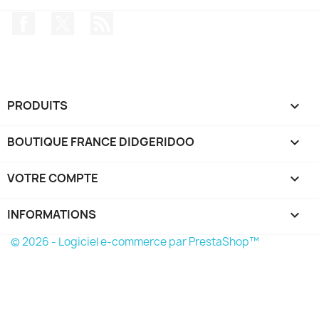
Facebook
Twitter
Rss
PRODUITS

BOUTIQUE FRANCE DIDGERIDOO

VOTRE COMPTE

INFORMATIONS
keyboard_arrow_down
© 2026 - Logiciel e-commerce par PrestaShop™