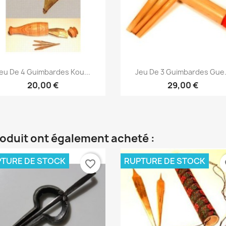
Aperçu rapide
Aperçu rapide


eu De 4 Guimbardes Kou...
Jeu De 3 Guimbardes Gue.
20,00 €
29,00 €
roduit ont également acheté :
TURE DE STOCK
RUPTURE DE STOCK
favorite_border
fa