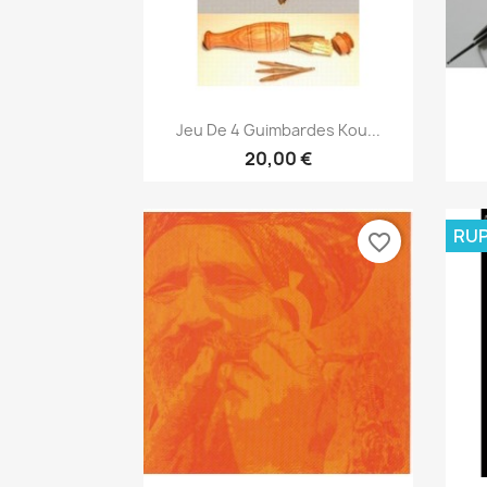
Aperçu rapide

Jeu De 4 Guimbardes Kou...
20,00 €
RUP
favorite_border