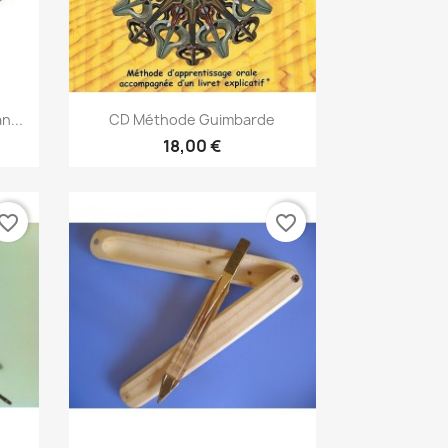
Aperçu rapide

n...
CD Méthode Guimbarde
18,00 €
vorite_border
favorite_border