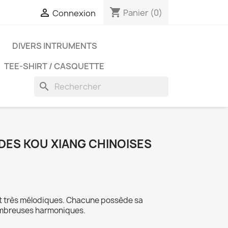
shopping_cart

Panier
(0)
Connexion
D
DIVERS INTRUMENTS
TEE-SHIRT / CASQUETTE
search
DES KOU XIANG CHINOISES
t très mélodiques. Chacune possède sa
ombreuses harmoniques.