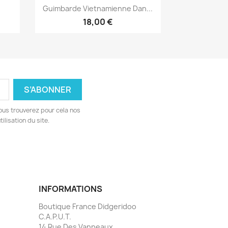
Aperçu rapide

Guimbarde Vietnamienne Dan...
18,00 €
ous trouverez pour cela nos
ilisation du site.
INFORMATIONS
Boutique France Didgeridoo
C.A.P.U.T.
14 Rue Des Vanneaux