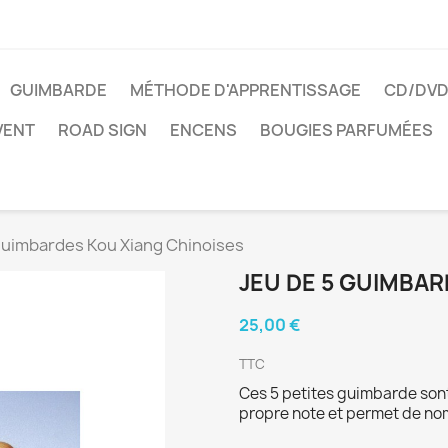
GUIMBARDE
MÉTHODE D'APPRENTISSAGE
CD/DV
VENT
ROAD SIGN
ENCENS
BOUGIES PARFUMÉES
guimbardes Kou Xiang Chinoises
JEU DE 5 GUIMBAR
25,00 €
TTC
Ces 5 petites guimbarde son
propre note et permet de n