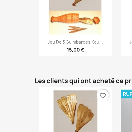
Aperçu rapide

Jeu De 3 Guimbardes Kou...
J
15,00 €
Les clients qui ont acheté ce p
RUP
favorite_border