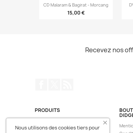
Aperçu rapide

CD Malaram & Bagirat - Morcang
D
15,00 €
Recevez nos off
Facebook
Twitter
Rss
PRODUITS
BOUT
DIDG
Bougies Parfumées
Mentio
Nous utilisons des cookies tiers pour
Carillons à vent