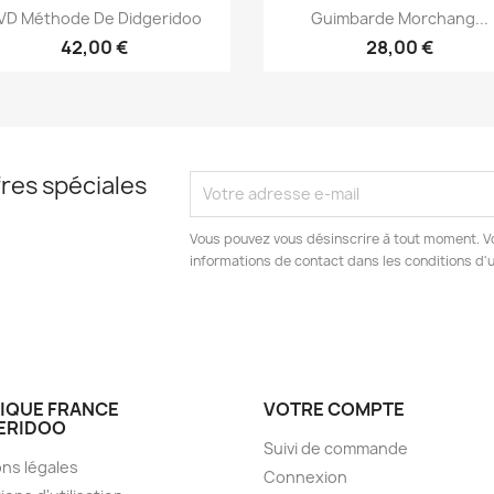
Aperçu rapide
Aperçu rapide


VD Méthode De Didgeridoo
Guimbarde Morchang...
42,00 €
28,00 €
res spéciales
Vous pouvez vous désinscrire à tout moment. V
informations de contact dans les conditions d'ut
IQUE FRANCE
VOTRE COMPTE
ERIDOO
Suivi de commande
ns légales
Connexion