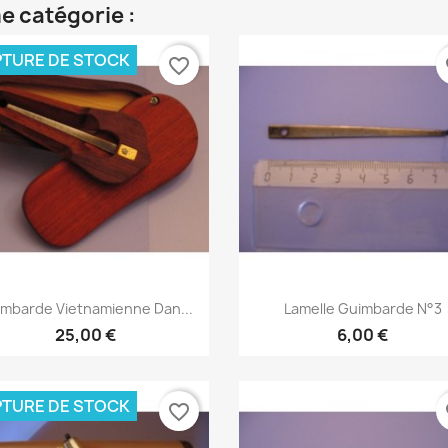
e catégorie :
TURE DE STOCK
favorite_border
fa
Aperçu rapide
Aperçu rapide


mbarde Vietnamienne Dan...
Lamelle Guimbarde N°3
25,00 €
6,00 €
TURE DE STOCK
favorite_border
fa