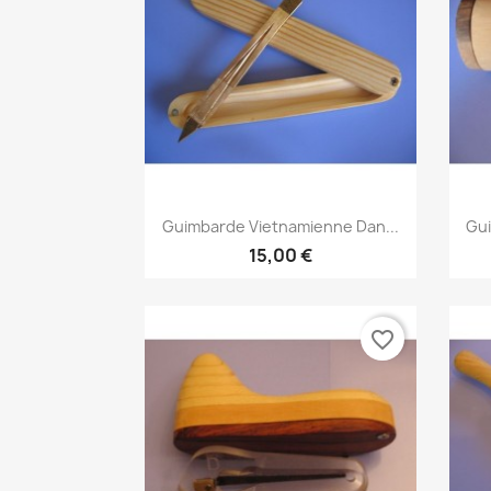
Aperçu rapide

Guimbarde Vietnamienne Dan...
Gui
15,00 €
favorite_border