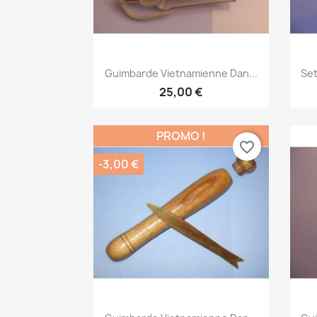
Aperçu rapide

Guimbarde Vietnamienne Dan...
Set
25,00 €
PROMO !
favorite_border
-3,00 €
Aperçu rapide
