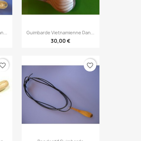
Aperçu rapide

n...
Guimbarde Vietnamienne Dan...
30,00 €
vorite_border
favorite_border
Aperçu rapide
