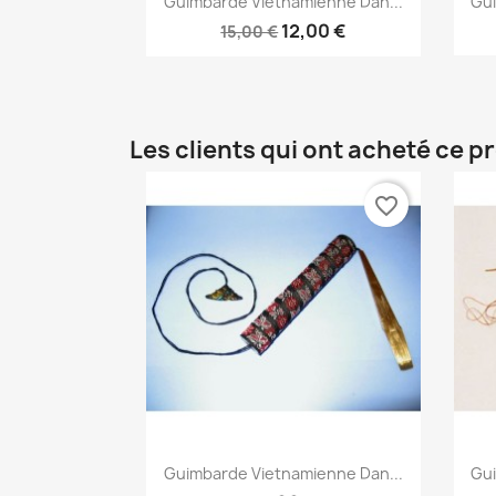
Guimbarde Vietnamienne Dan...
Gui
12,00 €
15,00 €
Les clients qui ont acheté ce p
favorite_border
Aperçu rapide

Guimbarde Vietnamienne Dan...
Gui