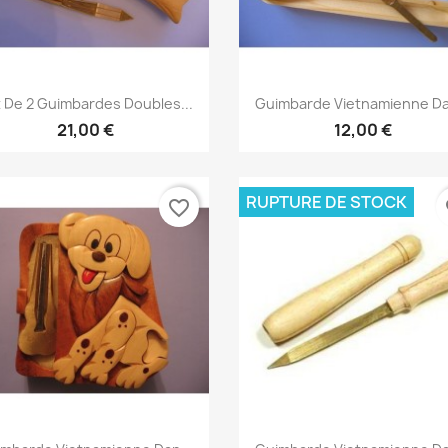
Aperçu rapide
Aperçu rapide


 De 2 Guimbardes Doubles...
Guimbarde Vietnamienne Da
21,00 €
12,00 €
RUPTURE DE STOCK
favorite_border
fa
Aperçu rapide
Aperçu rapide

