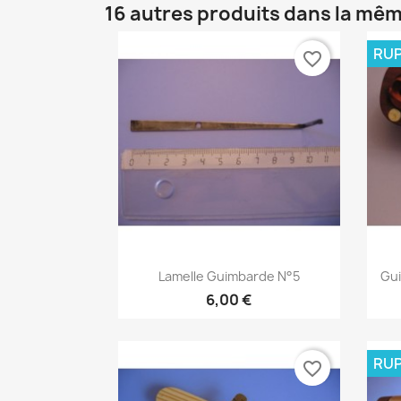
16 autres produits dans la mêm
RUP
favorite_border
Aperçu rapide

Lamelle Guimbarde N°5
Gui
6,00 €
RUP
favorite_border