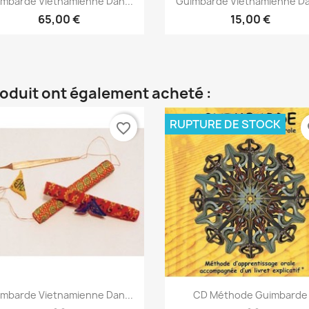
mbarde Vietnamienne Dan...
Guimbarde Vietnamienne Da
65,00 €
15,00 €
roduit ont également acheté :
RUPTURE DE STOCK
favorite_border
fa
Aperçu rapide
Aperçu rapide


mbarde Vietnamienne Dan...
CD Méthode Guimbarde