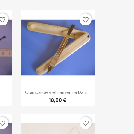
vorite_border
favorite_border
Aperçu rapide

Guimbarde Vietnamienne Dan...
18,00 €
vorite_border
favorite_border