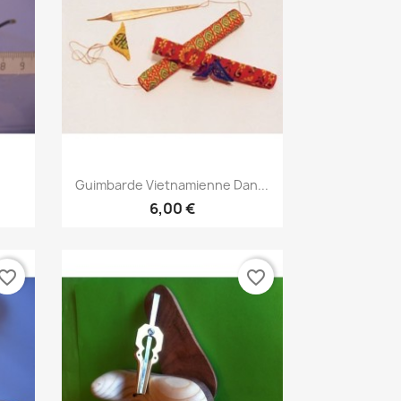
Aperçu rapide

Guimbarde Vietnamienne Dan...
6,00 €
vorite_border
favorite_border