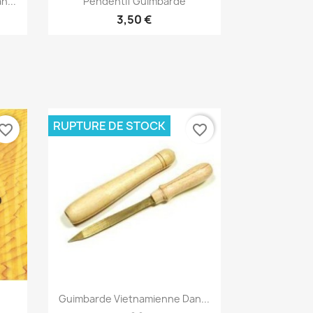
n...
Pendentif Guimbarde
3,50 €
RUPTURE DE STOCK
vorite_border
favorite_border
Aperçu rapide

Guimbarde Vietnamienne Dan...