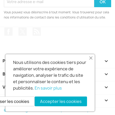
Vous pouvez vous désinscrire à tout moment. Vous trouverez pour cela
nos informations de contact dans les conditions d'utilisation du site.
Facebook
Twitter
Rss
PRODUITS

Nous utilisons des cookies tiers pour
améliorer votre expérience de
BOUTIQUE FRANCE DIDGERIDOO

navigation, analyser le trafic du site
et personnaliser le contenu et les
VOTRE COMPTE

publicités.
En savoir plus
INFORMATIONS
keyboard_arrow_down
ser les cookies
Accepter les cookies
© 2026 - Logiciel e-commerce par PrestaShop™