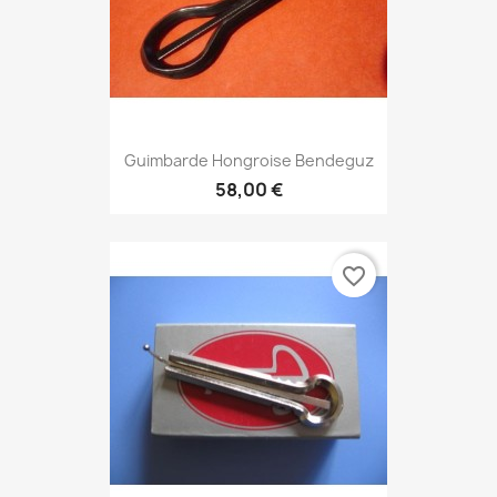
Guimbarde Hongroise Bendeguz
58,00 €
favorite_border