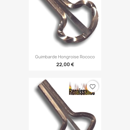
Guimbarde Hongroise Rococo
22,00 €
favorite_border