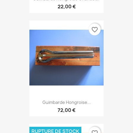
22,00 €
favorite_border
Guimbarde Hongroise...
72,00 €
RUPTURE DE STOCK