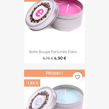
Boîte Bougie Parfumée Eden...
4,90 €
6,75 €
PROMO !
favorite_border
-1,85 €