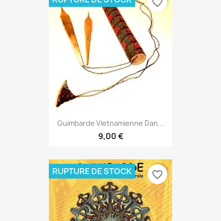
Guimbarde Vietnamienne Dan...
9,00 €
RUPTURE DE STOCK
favorite_border