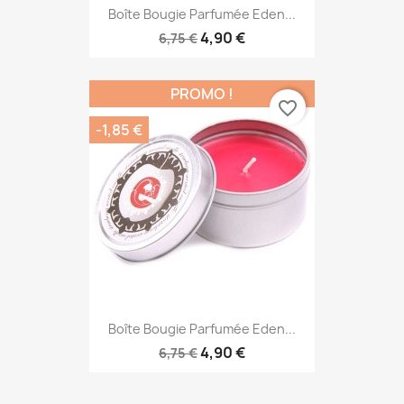
4,90 €
6,75 €
PROMO !
favorite_border
-1,85 €
Boîte Bougie Parfumée Eden...
4,90 €
6,75 €
Tous les produits en promotion
