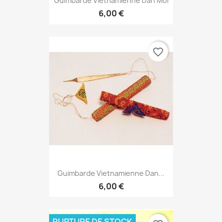
favorite_border
Guimbarde Vietnamienne Dan...
6,00 €
RUPTURE DE STOCK
favorite_border