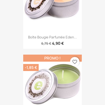
Boîte Bougie Parfumée Eden...
4,90 €
6,75 €
PROMO !
favorite_border
-1,85 €