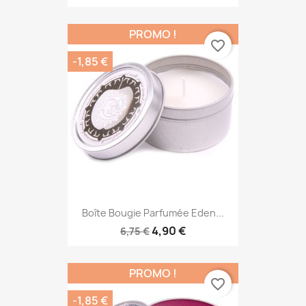
PROMO !
favorite_border
-1,85 €
Boîte Bougie Parfumée Eden...
4,90 €
6,75 €
PROMO !
favorite_border
-1,85 €