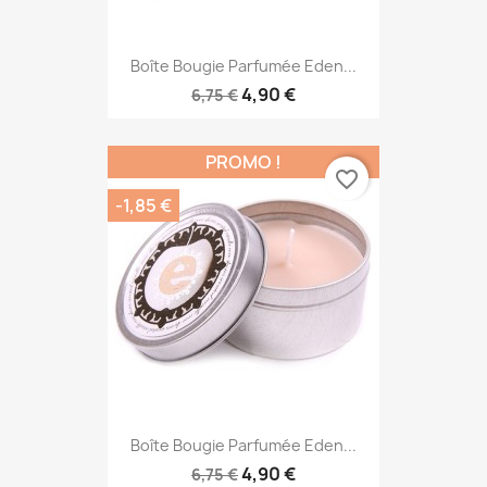
Boîte Bougie Parfumée Eden...
4,90 €
6,75 €
PROMO !
favorite_border
-1,85 €
Boîte Bougie Parfumée Eden...
4,90 €
6,75 €