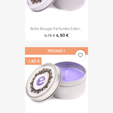
Boîte Bougie Parfumée Eden...
4,90 €
6,75 €
PROMO !
favorite_border
-1,85 €
Boîte Bougie Parfumée Eden...