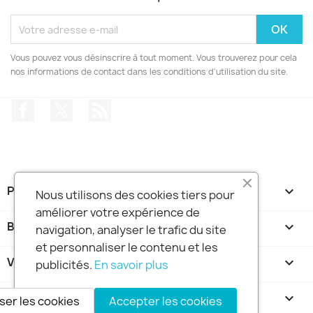
Vous pouvez vous désinscrire à tout moment. Vous trouverez pour cela
nos informations de contact dans les conditions d'utilisation du site.
Facebook
Twitter
Rss
PRODUITS

Nous utilisons des cookies tiers pour
BOUTIQUE FRANCE DIDGERIDOO

améliorer votre expérience de
navigation, analyser le trafic du site
VOTRE COMPTE

et personnaliser le contenu et les
publicités.
En savoir plus
INFORMATIONS
keyboard_arrow_down
ser les cookies
Accepter les cookies
© 2026 - Logiciel e-commerce par PrestaShop™