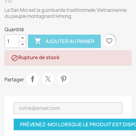
TTC
La Dan Moi est la guimbarde traditionnelle Vietnamienne
du peuple montagnard Hmong.
Quantité

favorite_border
AJOUTER AU PANIER
Rupture de stock

Partager
PRÉVENEZ-MOI LORSQUE LE PRODUIT EST DISP