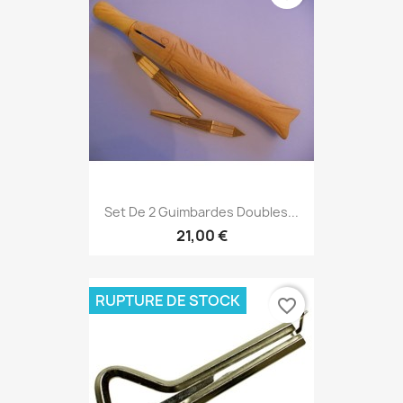
Set De 2 Guimbardes Doubles...
21,00 €
RUPTURE DE STOCK
favorite_border