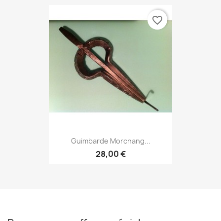
favorite_border
Guimbarde Morchang...
28,00 €