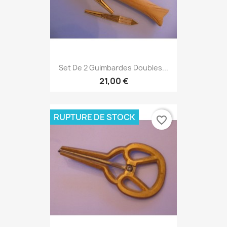
Set De 2 Guimbardes Doubles...
21,00 €
RUPTURE DE STOCK
favorite_border