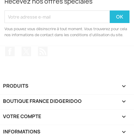
Recevez nos offres spéciales
Vous pouvez vous désinscrire à tout moment. Vous trouverez pour cela
nos informations de contact dans les conditions d'utilisation du site.
Facebook
Twitter
Rss
PRODUITS

BOUTIQUE FRANCE DIDGERIDOO

VOTRE COMPTE

INFORMATIONS
keyboard_arrow_down