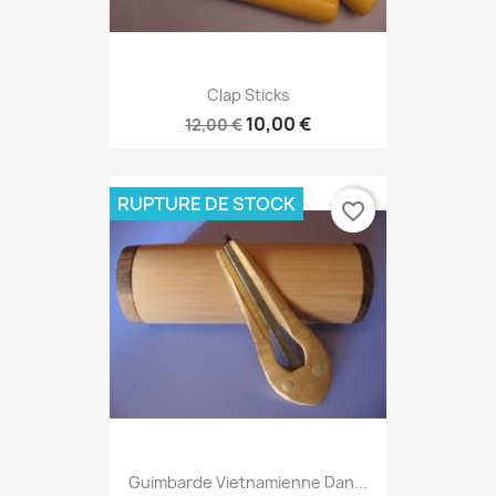
Clap Sticks
10,00 €
12,00 €
RUPTURE DE STOCK
favorite_border
Guimbarde Vietnamienne Dan...