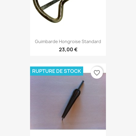
Guimbarde Hongroise Standard
23,00 €
RUPTURE DE STOCK
favorite_border