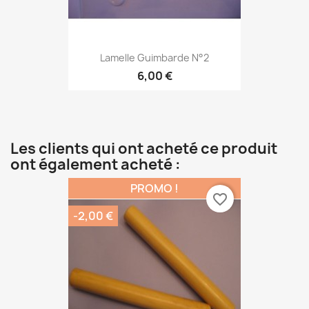
Lamelle Guimbarde N°2
6,00 €
Les clients qui ont acheté ce produit
ont également acheté :
PROMO !
favorite_border
-2,00 €