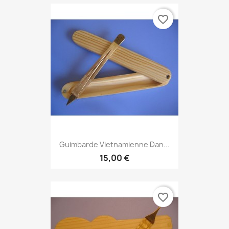
favorite_border
Guimbarde Vietnamienne Dan...
15,00 €
favorite_border