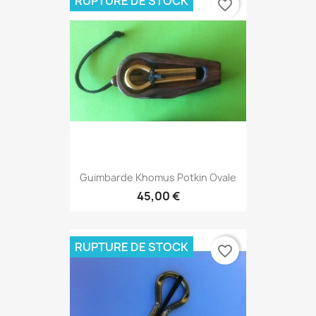
RUPTURE DE STOCK
favorite_border
Guimbarde Khomus Potkin Ovale
45,00 €
RUPTURE DE STOCK
favorite_border