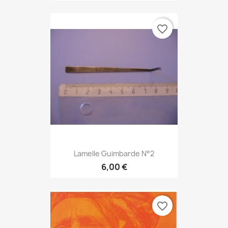
favorite_border
Lamelle Guimbarde N°2
6,00 €
favorite_border