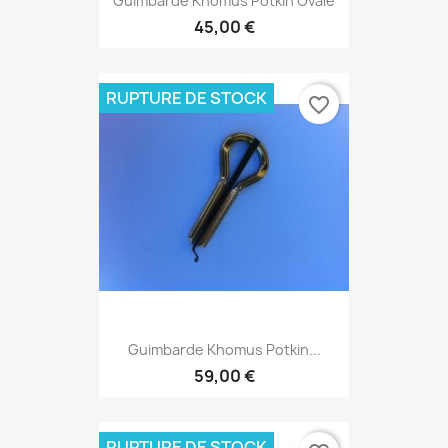
Guimbarde Khomus Potkin Ovale
45,00 €
RUPTURE DE STOCK
favorite_border
Guimbarde Khomus Potkin...
59,00 €
RUPTURE DE STOCK