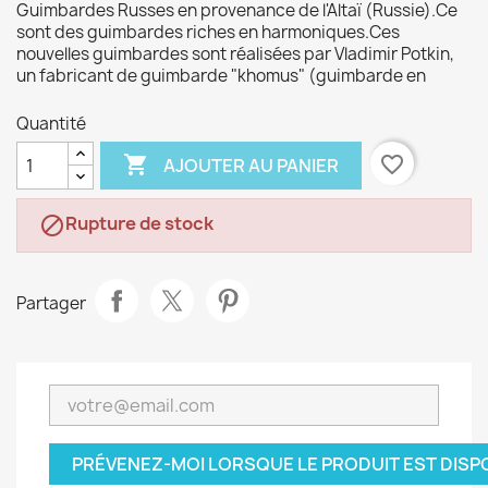
Guimbardes Russes en provenance de l'Altaï (Russie).Ce
sont des guimbardes riches en harmoniques.Ces
nouvelles guimbardes sont réalisées par Vladimir Potkin,
un fabricant de guimbarde "khomus" (guimbarde en
Quantité

favorite_border
AJOUTER AU PANIER
Rupture de stock

Partager
PRÉVENEZ-MOI LORSQUE LE PRODUIT EST DISP