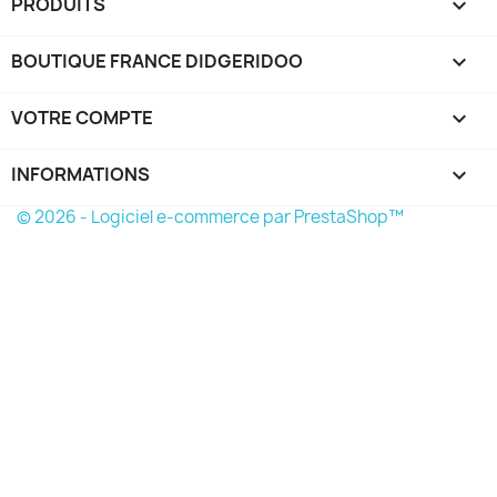
PRODUITS

BOUTIQUE FRANCE DIDGERIDOO

VOTRE COMPTE

INFORMATIONS
keyboard_arrow_down
© 2026 - Logiciel e-commerce par PrestaShop™