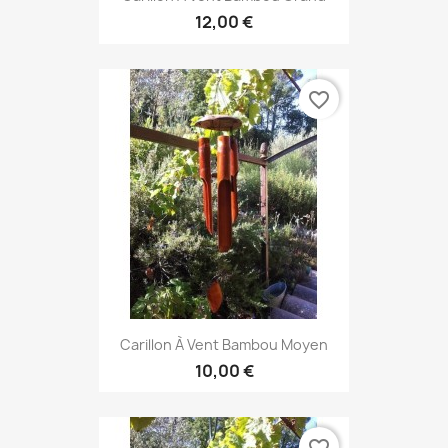
12,00 €
favorite_border
Carillon À Vent Bambou Moyen
10,00 €