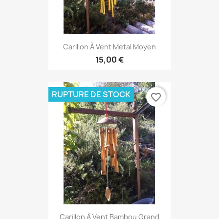
Carillon À Vent Metal Moyen
15,00 €
RUPTURE DE STOCK
favorite_border
Carillon À Vent Bambou Grand