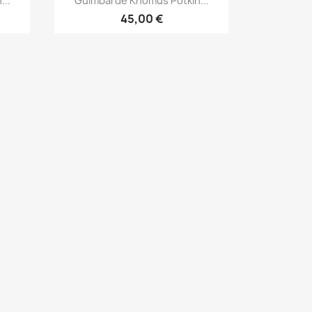
...
Guimbarde Khomus Potkin...
45,00 €