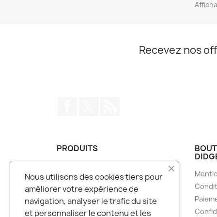
Afficha
Recevez nos off
Facebook
Twitter
Rss
PRODUITS
BOUT
DIDG
Bougies Parfumées
Mentio
Nous utilisons des cookies tiers pour
Carillons à vent
Condit
améliorer votre expérience de
Didgeridoo
Paieme
navigation, analyser le trafic du site
Encens
Confid
et personnaliser le contenu et les
Guimbarde