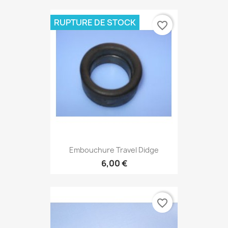
RUPTURE DE STOCK
favorite_border
Embouchure Travel Didge
6,00 €
favorite_border