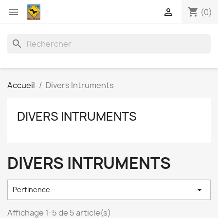
shopping_cart


(0)
search
Accueil
Divers Intruments
DIVERS INTRUMENTS
DIVERS INTRUMENTS

Pertinence
Affichage 1-5 de 5 article(s)