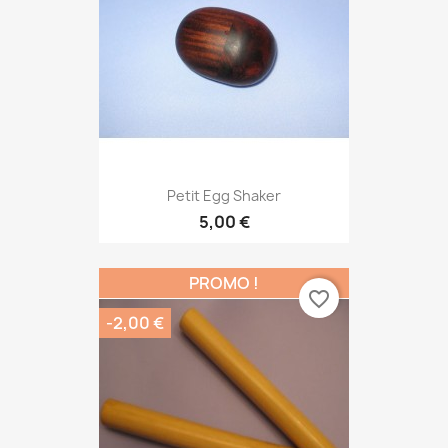
Petit Egg Shaker
5,00 €
PROMO !
favorite_border
-2,00 €