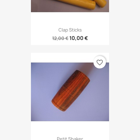
Clap Sticks
10,00 €
12,00 €
favorite_border
Petit Shaker