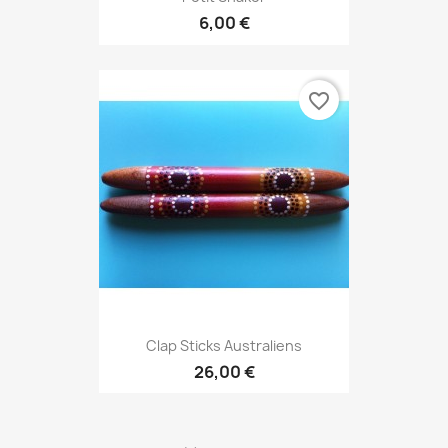
6,00 €
favorite_border
Clap Sticks Australiens
26,00 €