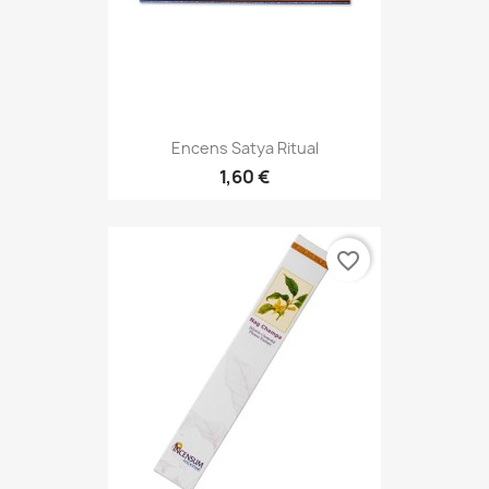
Encens Satya Ritual
1,60 €
favorite_border