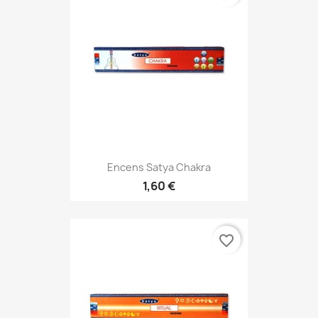
Encens Satya Chakra
1,60 €
favorite_border