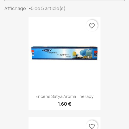
Affichage 1-5 de 5 article(s)
favorite_border
Encens Satya Aroma Therapy
1,60 €
favorite_border