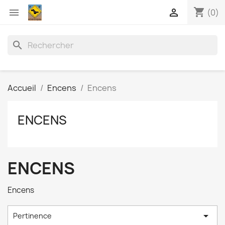
shopping_cart


(0)
search
Accueil
Encens
Encens
ENCENS
ENCENS
Encens

Pertinence