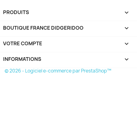
PRODUITS

BOUTIQUE FRANCE DIDGERIDOO

VOTRE COMPTE

INFORMATIONS
keyboard_arrow_down
© 2026 - Logiciel e-commerce par PrestaShop™