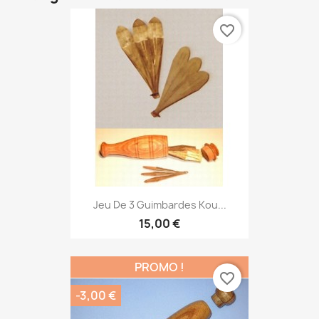
favorite_border
Jeu De 3 Guimbardes Kou...
15,00 €
PROMO !
favorite_border
-3,00 €