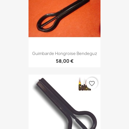
Guimbarde Hongroise Bendeguz
58,00 €
favorite_border