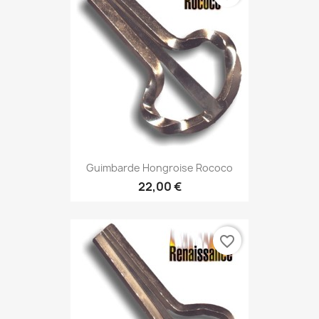
Guimbarde Hongroise Rococo
22,00 €
favorite_border