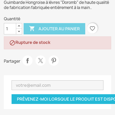
Guimbarde Hongroise à lèvres "Doromb" de haute qualité
de fabrication fabriquée entièrement à la main..
Quantité

favorite_border
AJOUTER AU PANIER
Rupture de stock

Partager
PRÉVENEZ-MOI LORSQUE LE PRODUIT EST DISP