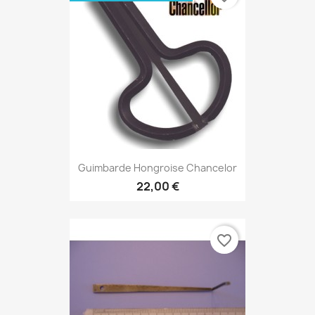
Guimbarde Hongroise Chancelor
22,00 €
favorite_border