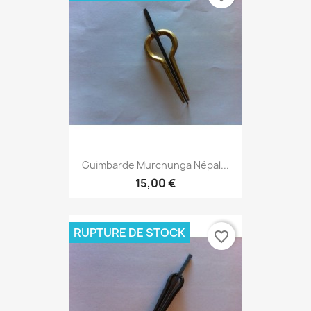
Guimbarde Murchunga Népal...
15,00 €
RUPTURE DE STOCK
favorite_border