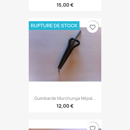
15,00 €
RUPTURE DE STOCK
favorite_border
Guimbarde Murchunga Népal...
12,00 €
favorite_border