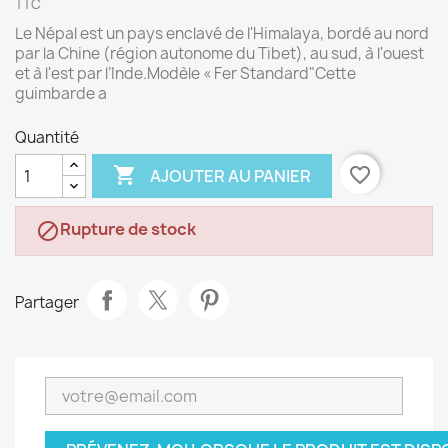
TTC
Le Népal est un pays enclavé de l'Himalaya, bordé au nord
par la Chine (région autonome du Tibet), au sud, à l'ouest
et à l'est par l’Inde.Modèle « Fer Standard"Cette
guimbarde a
Quantité

favorite_border
AJOUTER AU PANIER
Rupture de stock

Partager