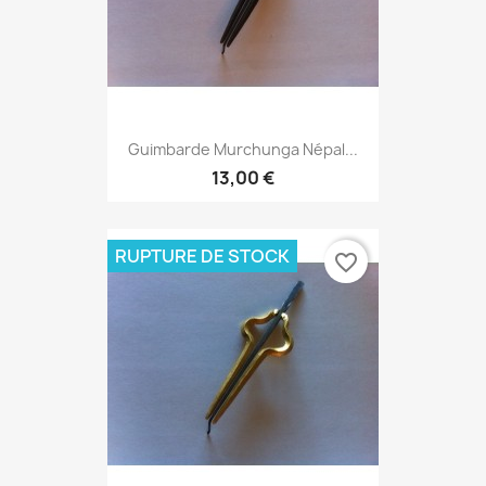
Guimbarde Murchunga Népal...
13,00 €
RUPTURE DE STOCK
favorite_border