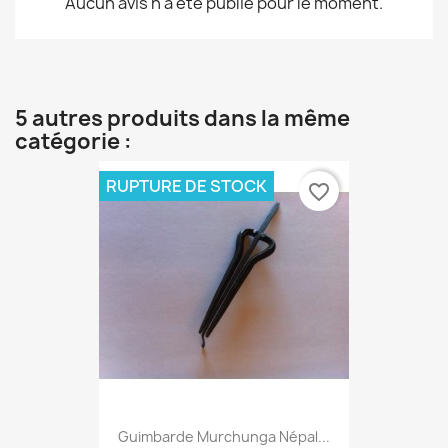
Aucun avis n'a été publié pour le moment.
5 autres produits dans la même
catégorie :
RUPTURE DE STOCK
favorite_border
Guimbarde Murchunga Népal...