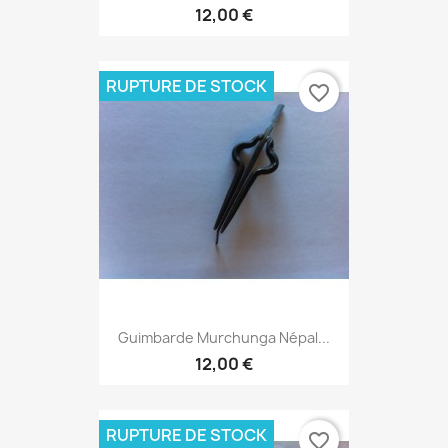
12,00 €
RUPTURE DE STOCK
favorite_border
Guimbarde Murchunga Népal...
12,00 €
RUPTURE DE STOCK
favorite_border