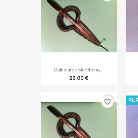
Aperçu rapide

Guimbarde Morchang...
26,00 €
RUP
favorite_border