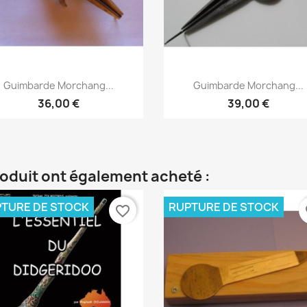
Aperçu rapide
Aperçu rapide


Guimbarde Morchang...
Guimbarde Morchang...
36,00 €
39,00 €
roduit ont également acheté :
TURE DE STOCK
RUPTURE DE STOCK
favorite_border
fa