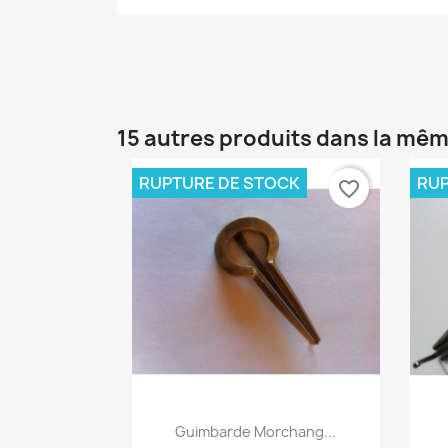
15 autres produits dans la mêm
RUPTURE DE STOCK
RUP
favorite_border
Aperçu rapide

Guimbarde Morchang...