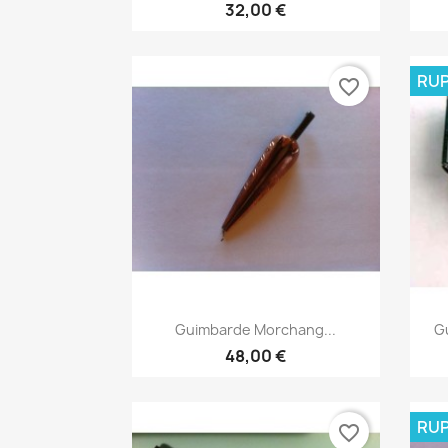
32,00 €
RUP
favorite_border
Aperçu rapide

Guimbarde Morchang...
G
48,00 €
RUP
favorite_border