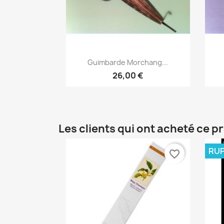
Aperçu rapide

Guimbarde Morchang...
26,00 €
Les clients qui ont acheté ce p
RUP
favorite_border