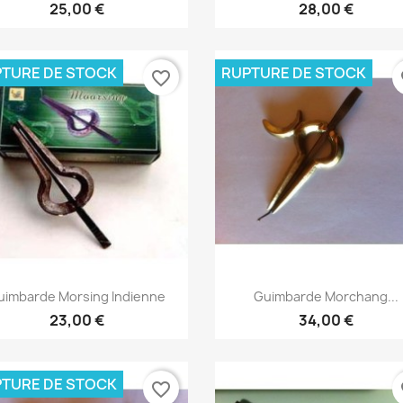
25,00 €
28,00 €
TURE DE STOCK
RUPTURE DE STOCK
favorite_border
fa
Aperçu rapide
Aperçu rapide


uimbarde Morsing Indienne
Guimbarde Morchang...
23,00 €
34,00 €
TURE DE STOCK
favorite_border
fa