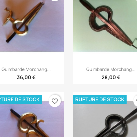
Aperçu rapide
Aperçu rapide


Guimbarde Morchang...
Guimbarde Morchang...
36,00 €
28,00 €
TURE DE STOCK
RUPTURE DE STOCK
favorite_border
fa