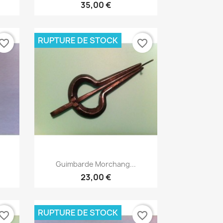
35,00 €
RUPTURE DE STOCK
vorite_border
favorite_border
Aperçu rapide

Guimbarde Morchang...
23,00 €
RUPTURE DE STOCK
vorite_border
favorite_border