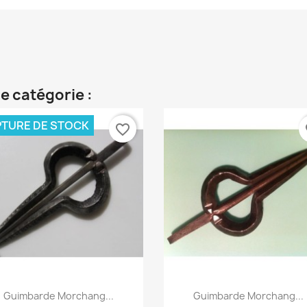
e catégorie :
TURE DE STOCK
favorite_border
fa
Aperçu rapide
Aperçu rapide


Guimbarde Morchang...
Guimbarde Morchang...