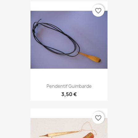
favorite_border
Pendentif Guimbarde
3,50 €
favorite_border