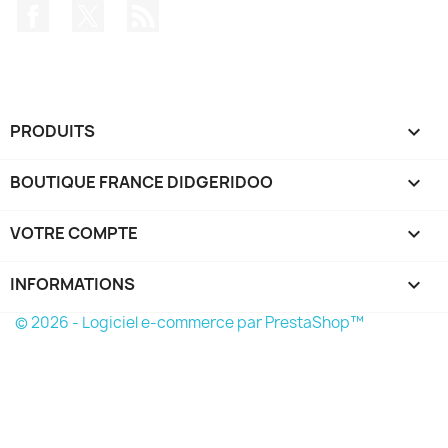
Facebook
Twitter
Rss
PRODUITS

BOUTIQUE FRANCE DIDGERIDOO

VOTRE COMPTE

INFORMATIONS
keyboard_arrow_down
© 2026 - Logiciel e-commerce par PrestaShop™