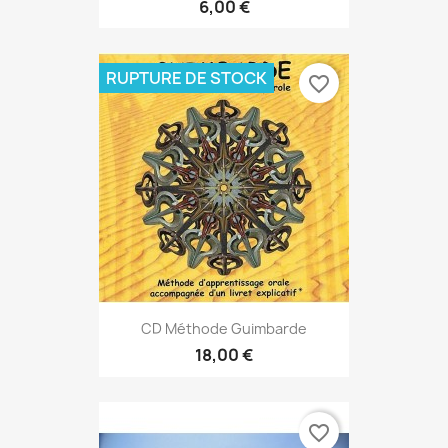
6,00 €
RUPTURE DE STOCK
favorite_border
CD Méthode Guimbarde
18,00 €
favorite_border