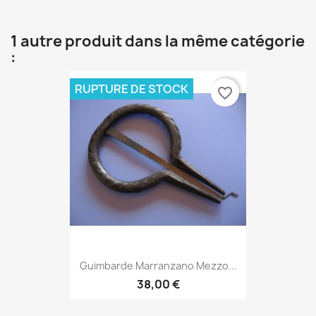
1 autre produit dans la même catégorie
:
RUPTURE DE STOCK
favorite_border
Guimbarde Marranzano Mezzo...
38,00 €